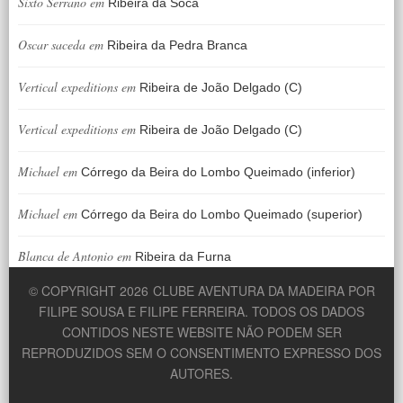
Sixto Serrano
em
Ribeira da Soca
Oscar saceda
em
Ribeira da Pedra Branca
Vertical expeditions
em
Ribeira de João Delgado (C)
Vertical expeditions
em
Ribeira de João Delgado (C)
Michael
em
Córrego da Beira do Lombo Queimado (inferior)
Michael
em
Córrego da Beira do Lombo Queimado (superior)
Blanca de Antonio
em
Ribeira da Furna
© COPYRIGHT 2026
CLUBE AVENTURA DA MADEIRA POR
FILIPE SOUSA E FILIPE FERREIRA. TODOS OS DADOS
CONTIDOS NESTE WEBSITE NÃO PODEM SER
REPRODUZIDOS SEM O CONSENTIMENTO EXPRESSO DOS
AUTORES.