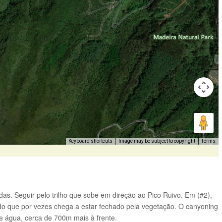
Keyboard shortcuts
Image may be subject to copyright
Terms
?
as. Seguir pelo trilho que sobe em direção ao Pico Ruivo. Em (#2),
ado que por vezes chega a estar fechado pela vegetação. O canyoning
de água, cerca de 700m mais à frente.