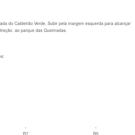
vada do Caldeirão Verde. Subir pela margem esquerda para alcançar
m direção ao parque das Queimadas.
es:
R7
R5