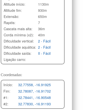
Altitude início:
1130m
Altitude fim:
930m
Extensão:
650m
Rapéis:
7
Cascata mais alta:
36m
Corda mínima (x2):
40m
Dificuldade vertical:
2 - Fácil
Dificuldade aquática:
2 - Fácil
Dificuldade saída:
II - Fácil
Ligação carro:
Coordenadas:
Início:
32.77558, -16.91925
Fim:
32.78087, -16.91702
#1:
32.78441, -16.90548
#2:
32.77830, -16.91193