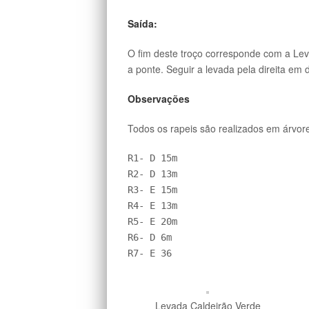
Saída:
O fim deste troço corresponde com a Le
a ponte. Seguir a levada pela direita e
Observações
Todos os rapeis são realizados em árvor
R1- D 15m  

R2- D 13m

R3- E 15m

R4- E 13m

R5- E 20m

R6- D 6m

R7- E 36
Levada Caldeirão Verde