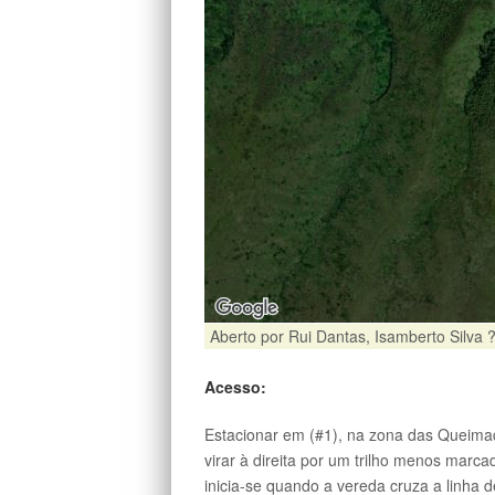
Aberto por Rui Dantas, Isamberto Silva 
Acesso:
Estacionar em (#1), na zona das Queimad
virar à direita por um trilho menos marc
inicia-se quando a vereda cruza a linha 