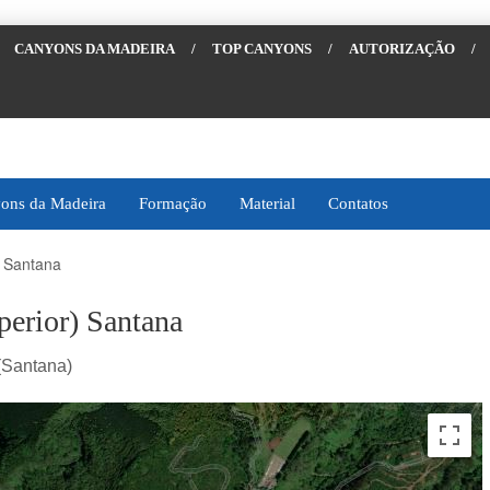
CANYONS DA MADEIRA
/
TOP CANYONS
/
AUTORIZAÇÃO
/
ons da Madeira
Formação
Material
Contatos
) Santana
perior) Santana
(Santana)