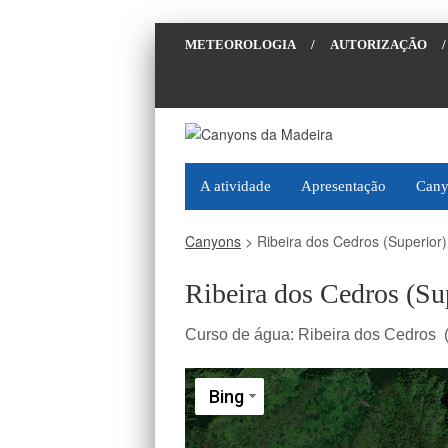
METEOROLOGIA
/
AUTORIZAÇÃO
/
A atividade
Apresentação
Cany
Canyons
>
Ribeira dos Cedros (Superior
Ribeira dos Cedros (Su
Curso de água:
Ribeira dos Cedros 
Bing