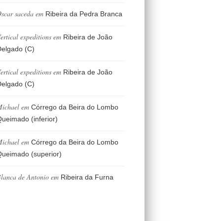
scar saceda
em
Ribeira da Pedra Branca
ertical expeditions
em
Ribeira de João
elgado (C)
ertical expeditions
em
Ribeira de João
elgado (C)
ichael
em
Córrego da Beira do Lombo
ueimado (inferior)
ichael
em
Córrego da Beira do Lombo
ueimado (superior)
lanca de Antonio
em
Ribeira da Furna