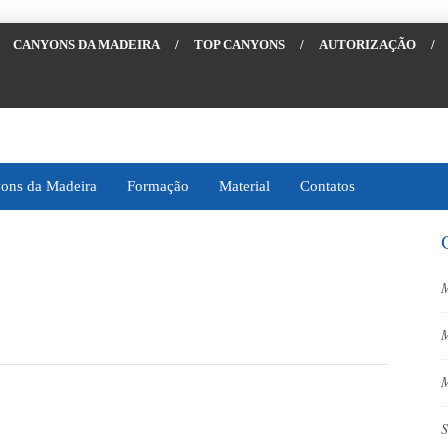
CANYONS DA MADEIRA
/
TOP CANYONS
/
AUTORIZAÇÃO
/
ons da Madeira
Formação
Material
Contatos
M
M
M
S