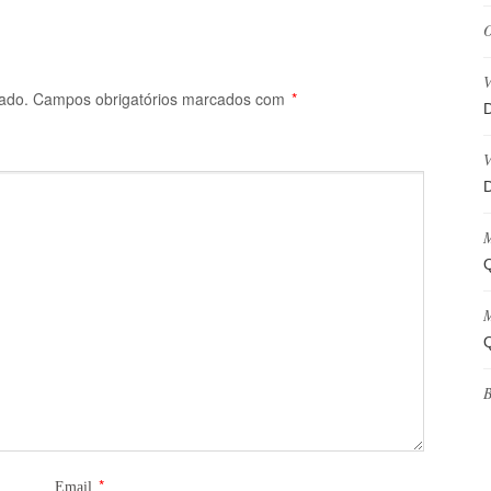
O
V
ado.
Campos obrigatórios marcados com
*
D
V
D
M
Q
M
Q
B
*
Email