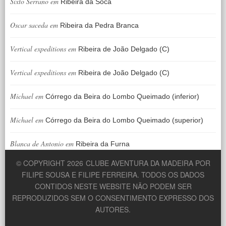
Sixto Serrano
em
Ribeira da Soca
Oscar saceda
em
Ribeira da Pedra Branca
Vertical expeditions
em
Ribeira de João Delgado (C)
Vertical expeditions
em
Ribeira de João Delgado (C)
Michael
em
Córrego da Beira do Lombo Queimado (inferior)
Michael
em
Córrego da Beira do Lombo Queimado (superior)
Blanca de Antonio
em
Ribeira da Furna
© COPYRIGHT 2026
CLUBE AVENTURA DA MADEIRA POR
FILIPE SOUSA E FILIPE FERREIRA. TODOS OS DADOS
CONTIDOS NESTE WEBSITE NÃO PODEM SER
REPRODUZIDOS SEM O CONSENTIMENTO EXPRESSO DOS
AUTORES.