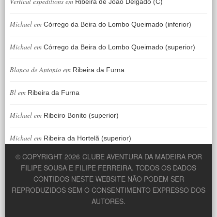
Vertical expeditions
em
Ribeira de João Delgado (C)
Michael
em
Córrego da Beira do Lombo Queimado (inferior)
Michael
em
Córrego da Beira do Lombo Queimado (superior)
Blanca de Antonio
em
Ribeira da Furna
Bl
em
Ribeira da Furna
Michael
em
Ribeiro Bonito (superior)
Michael
em
Ribeira da Hortelã (superior)
© COPYRIGHT 2026
CLUBE AVENTURA DA MADEIRA POR
FILIPE SOUSA E FILIPE FERREIRA. TODOS OS DADOS
CONTIDOS NESTE WEBSITE NÃO PODEM SER
REPRODUZIDOS SEM O CONSENTIMENTO EXPRESSO DOS
AUTORES.