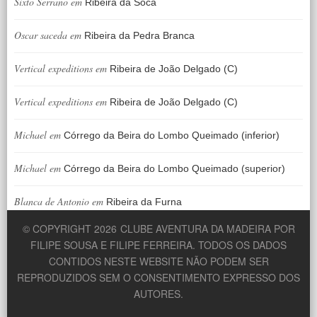
Sixto Serrano
em
Ribeira da Soca
Oscar saceda
em
Ribeira da Pedra Branca
Vertical expeditions
em
Ribeira de João Delgado (C)
Vertical expeditions
em
Ribeira de João Delgado (C)
Michael
em
Córrego da Beira do Lombo Queimado (inferior)
Michael
em
Córrego da Beira do Lombo Queimado (superior)
Blanca de Antonio
em
Ribeira da Furna
© COPYRIGHT 2026
CLUBE AVENTURA DA MADEIRA POR
FILIPE SOUSA E FILIPE FERREIRA. TODOS OS DADOS
CONTIDOS NESTE WEBSITE NÃO PODEM SER
REPRODUZIDOS SEM O CONSENTIMENTO EXPRESSO DOS
AUTORES.