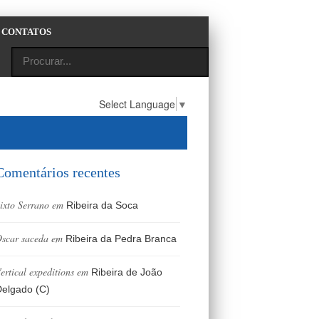
CONTATOS
Select Language
▼
Comentários recentes
ixto Serrano
em
Ribeira da Soca
scar saceda
em
Ribeira da Pedra Branca
ertical expeditions
em
Ribeira de João
elgado (C)