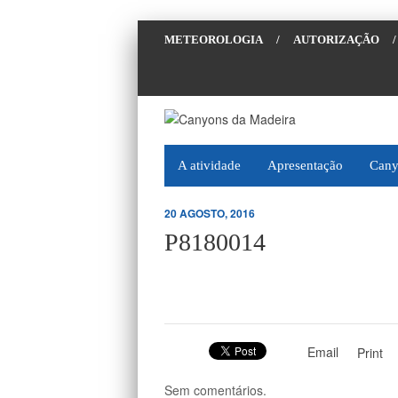
METEOROLOGIA
/
AUTORIZAÇÃO
/
A atividade
Apresentação
Cany
20 AGOSTO, 2016
P8180014
Email
Print
Sem comentários.