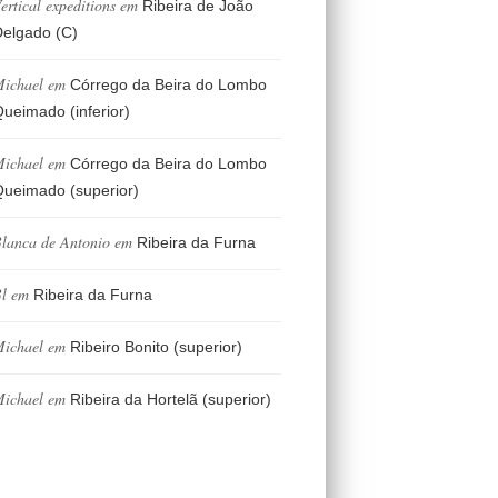
ertical expeditions
em
Ribeira de João
elgado (C)
ichael
em
Córrego da Beira do Lombo
ueimado (inferior)
ichael
em
Córrego da Beira do Lombo
ueimado (superior)
lanca de Antonio
em
Ribeira da Furna
l
em
Ribeira da Furna
ichael
em
Ribeiro Bonito (superior)
ichael
em
Ribeira da Hortelã (superior)