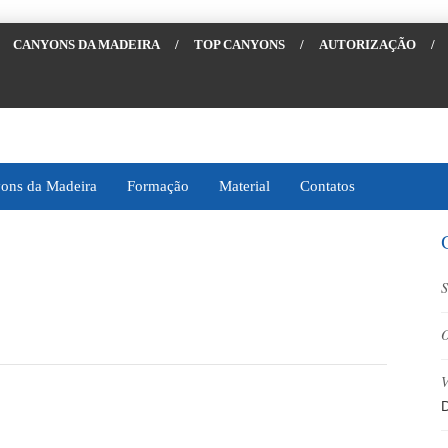
CANYONS DA MADEIRA
/
TOP CANYONS
/
AUTORIZAÇÃO
/
ons da Madeira
Formação
Material
Contatos
S
O
V
D