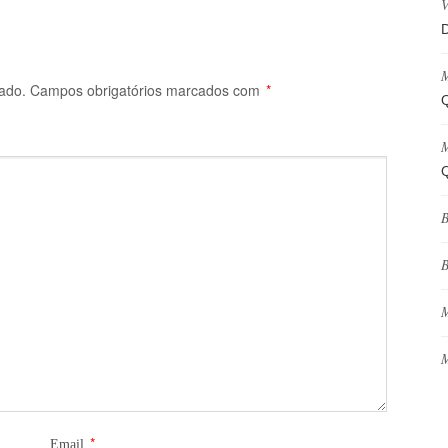
V
D
M
ado.
Campos obrigatórios marcados com
*
Q
M
Q
B
B
M
M
*
Email