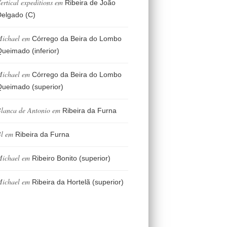
ertical expeditions
em
Ribeira de João
elgado (C)
ichael
em
Córrego da Beira do Lombo
ueimado (inferior)
ichael
em
Córrego da Beira do Lombo
ueimado (superior)
lanca de Antonio
em
Ribeira da Furna
l
em
Ribeira da Furna
ichael
em
Ribeiro Bonito (superior)
ichael
em
Ribeira da Hortelã (superior)