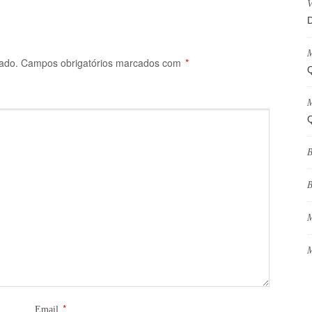
V
D
M
ado.
Campos obrigatórios marcados com
*
Q
M
Q
B
B
M
M
*
Email