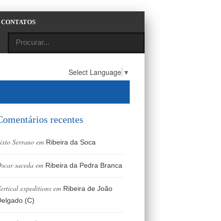
CONTATOS
Select Language
▼
Comentários recentes
ixto Serrano
em
Ribeira da Soca
scar saceda
em
Ribeira da Pedra Branca
ertical expeditions
em
Ribeira de João
elgado (C)