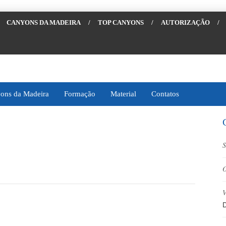
CANYONS DA MADEIRA
/
TOP CANYONS
/
AUTORIZAÇÃO
/
ons da Madeira
Formação
Material
Contatos
S
O
V
D