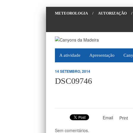
METEOROLOGIA
/
AUTORIZAÇÃO
/
A atividade
Apresentação
Cany
14 SETEMBRO, 2014
DSC09746
Email
Print
Sem comentários.