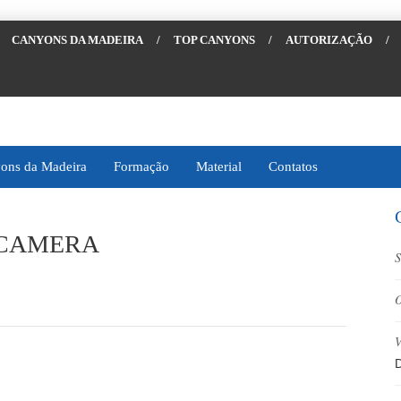
CANYONS DA MADEIRA
/
TOP CANYONS
/
AUTORIZAÇÃO
/
ons da Madeira
Formação
Material
Contatos
 CAMERA
S
O
V
D