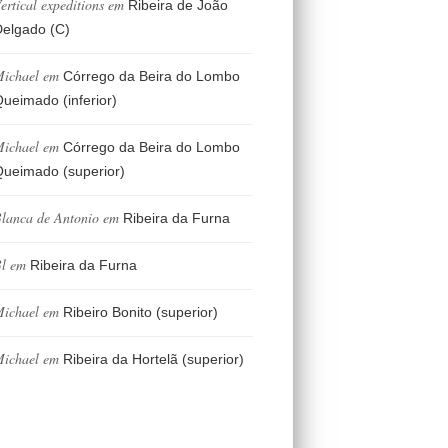
ertical expeditions
em
Ribeira de João
elgado (C)
ichael
em
Córrego da Beira do Lombo
ueimado (inferior)
ichael
em
Córrego da Beira do Lombo
ueimado (superior)
lanca de Antonio
em
Ribeira da Furna
l
em
Ribeira da Furna
ichael
em
Ribeiro Bonito (superior)
ichael
em
Ribeira da Hortelã (superior)