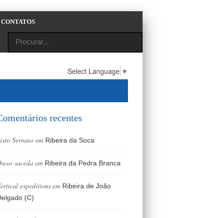
CONTATOS
Select Language
▼
Comentários recentes
ixto Serrano
em
Ribeira da Soca
scar saceda
em
Ribeira da Pedra Branca
ertical expeditions
em
Ribeira de João
elgado (C)