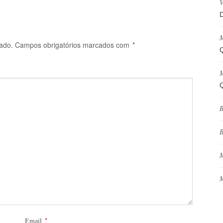
V
D
M
ado.
Campos obrigatórios marcados com
*
Q
M
Q
B
B
M
M
*
Email