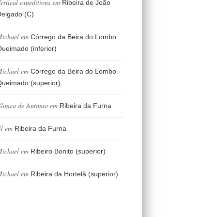
ertical expeditions
em
Ribeira de João
elgado (C)
ichael
em
Córrego da Beira do Lombo
ueimado (inferior)
ichael
em
Córrego da Beira do Lombo
ueimado (superior)
lanca de Antonio
em
Ribeira da Furna
l
em
Ribeira da Furna
ichael
em
Ribeiro Bonito (superior)
ichael
em
Ribeira da Hortelã (superior)