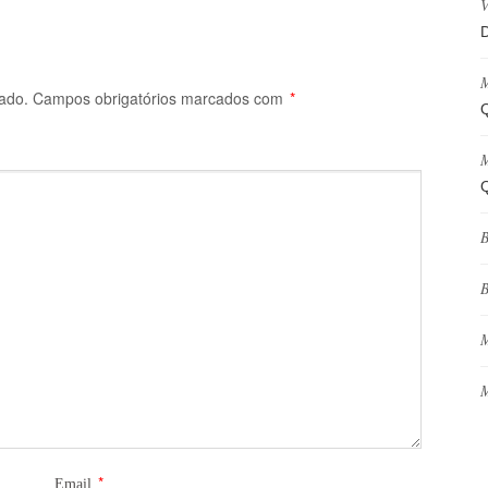
V
D
M
ado.
Campos obrigatórios marcados com
*
Q
M
Q
B
B
M
M
*
Email