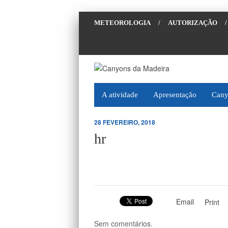
METEOROLOGIA
/
AUTORIZAÇÃO
/
A atividade
Apresentação
Cany
28 FEVEREIRO, 2018
hr
Email
Print
Sem comentários.