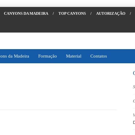
CANYONS DA MADEIRA
/
TOP CANYONS
/
AUTORIZAÇÃO
/
ons da Madeira
Formação
Material
Contatos
S
O
V
D