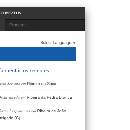
CONTATOS
Select Language
▼
Comentários recentes
ixto Serrano
em
Ribeira da Soca
scar saceda
em
Ribeira da Pedra Branca
ertical expeditions
em
Ribeira de João
elgado (C)