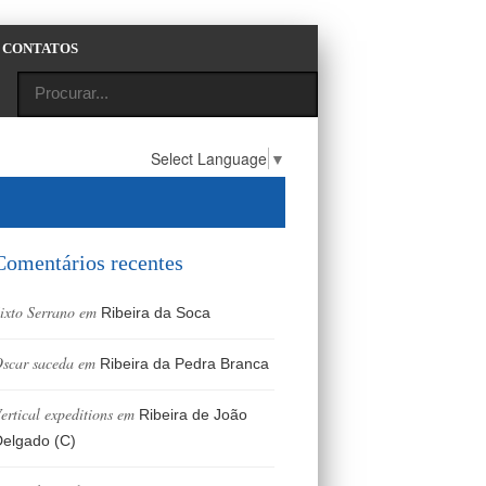
CONTATOS
Select Language
▼
Comentários recentes
ixto Serrano
em
Ribeira da Soca
scar saceda
em
Ribeira da Pedra Branca
ertical expeditions
em
Ribeira de João
elgado (C)