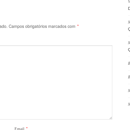
V
D
M
ado.
Campos obrigatórios marcados com
*
Q
M
Q
B
B
M
M
*
Email