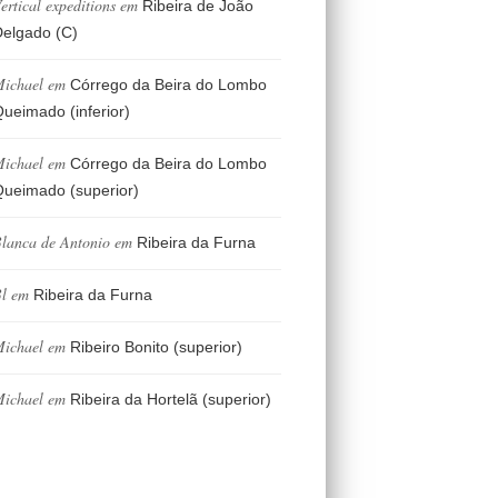
ertical expeditions
em
Ribeira de João
elgado (C)
ichael
em
Córrego da Beira do Lombo
ueimado (inferior)
ichael
em
Córrego da Beira do Lombo
ueimado (superior)
lanca de Antonio
em
Ribeira da Furna
l
em
Ribeira da Furna
ichael
em
Ribeiro Bonito (superior)
ichael
em
Ribeira da Hortelã (superior)