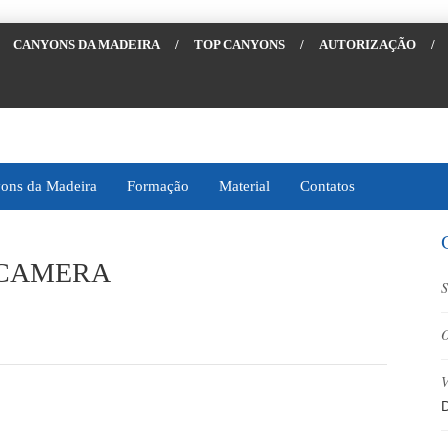
CANYONS DA MADEIRA
/
TOP CANYONS
/
AUTORIZAÇÃO
/
ons da Madeira
Formação
Material
Contatos
 CAMERA
S
O
V
D