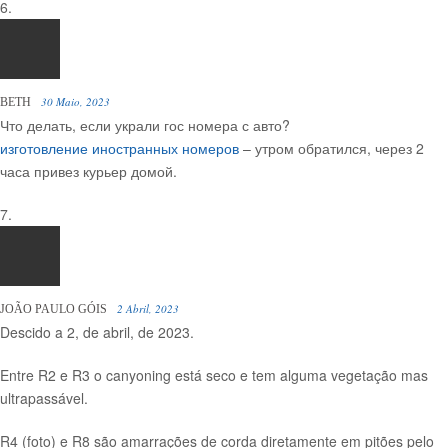
30 Maio, 2023
BETH
Что делать, если украли гос номера с авто?
изготовление иностранных номеров
– утром обратился, через 2
часа привез курьер домой.
2 Abril, 2023
JOÃO PAULO GÓIS
Descido a 2, de abril, de 2023.
Entre R2 e R3 o canyoning está seco e tem alguma vegetação mas
ultrapassável.
R4 (foto) e R8 são amarrações de corda diretamente em pitões pelo