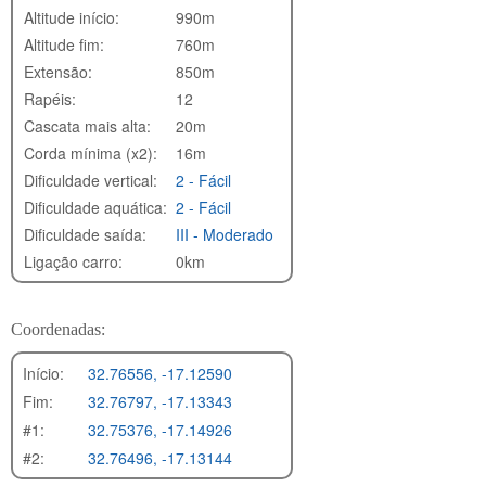
Altitude início:
990m
Altitude fim:
760m
Extensão:
850m
Rapéis:
12
Cascata mais alta:
20m
Corda mínima (x2):
16m
Dificuldade vertical:
2 - Fácil
Dificuldade aquática:
2 - Fácil
Dificuldade saída:
III - Moderado
Ligação carro:
0km
Coordenadas:
Início:
32.76556, -17.12590
Fim:
32.76797, -17.13343
#1:
32.75376, -17.14926
#2:
32.76496, -17.13144