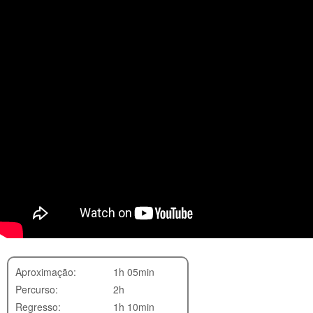
Aproximação:
1h 05min
Percurso:
2h
Regresso:
1h 10min