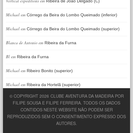
Vertical expeditions
em
Ribeira de João Delgado (C)
Michael
em
Córrego da Beira do Lombo Queimado (inferior)
Michael
em
Córrego da Beira do Lombo Queimado (superior)
Blanca de Antonio
em
Ribeira da Furna
Bl
em
Ribeira da Furna
Michael
em
Ribeiro Bonito (superior)
Michael
em
Ribeira da Hortelã (superior)
© COPYRIGHT 2026
CLUBE AVENTURA DA MADEIRA POR
FILIPE SOUSA E FILIPE FERREIRA. TODOS OS DADOS
CONTIDOS NESTE WEBSITE NÃO PODEM SER
REPRODUZIDOS SEM O CONSENTIMENTO EXPRESSO DOS
AUTORES.