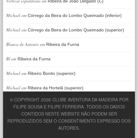
Vertical expeditions
em
Ribeira de João Delgado (C)
Michael
em
Córrego da Beira do Lombo Queimado (inferior)
Michael
em
Córrego da Beira do Lombo Queimado (superior)
Blanca de Antonio
em
Ribeira da Furna
Bl
em
Ribeira da Furna
Michael
em
Ribeiro Bonito (superior)
Michael
em
Ribeira da Hortelã (superior)
© COPYRIGHT 2026
CLUBE AVENTURA DA MADEIRA POR
FILIPE SOUSA E FILIPE FERREIRA. TODOS OS DADOS
CONTIDOS NESTE WEBSITE NÃO PODEM SER
REPRODUZIDOS SEM O CONSENTIMENTO EXPRESSO DOS
AUTORES.