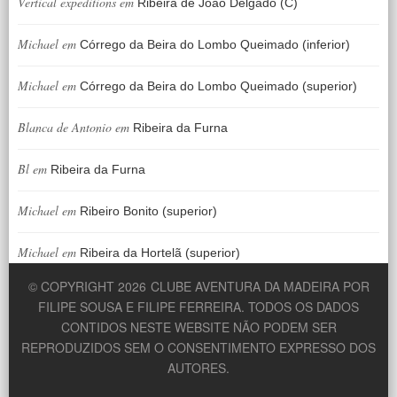
Vertical expeditions
em
Ribeira de João Delgado (C)
Michael
em
Córrego da Beira do Lombo Queimado (inferior)
Michael
em
Córrego da Beira do Lombo Queimado (superior)
Blanca de Antonio
em
Ribeira da Furna
Bl
em
Ribeira da Furna
Michael
em
Ribeiro Bonito (superior)
Michael
em
Ribeira da Hortelã (superior)
© COPYRIGHT 2026
CLUBE AVENTURA DA MADEIRA POR
FILIPE SOUSA E FILIPE FERREIRA. TODOS OS DADOS
CONTIDOS NESTE WEBSITE NÃO PODEM SER
REPRODUZIDOS SEM O CONSENTIMENTO EXPRESSO DOS
AUTORES.