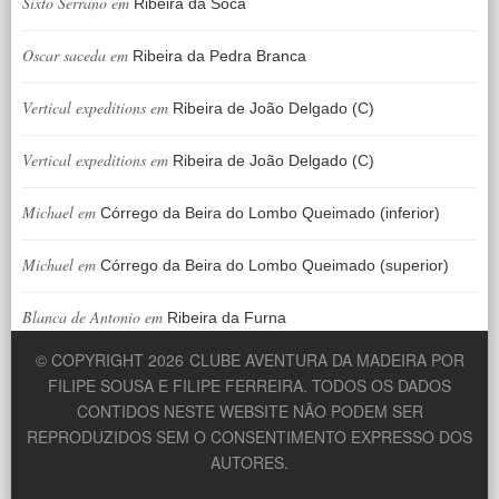
Sixto Serrano
em
Ribeira da Soca
Oscar saceda
em
Ribeira da Pedra Branca
Vertical expeditions
em
Ribeira de João Delgado (C)
Vertical expeditions
em
Ribeira de João Delgado (C)
Michael
em
Córrego da Beira do Lombo Queimado (inferior)
Michael
em
Córrego da Beira do Lombo Queimado (superior)
Blanca de Antonio
em
Ribeira da Furna
© COPYRIGHT 2026
CLUBE AVENTURA DA MADEIRA POR
FILIPE SOUSA E FILIPE FERREIRA. TODOS OS DADOS
CONTIDOS NESTE WEBSITE NÃO PODEM SER
REPRODUZIDOS SEM O CONSENTIMENTO EXPRESSO DOS
AUTORES.