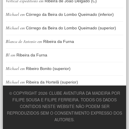
Vertical expeditions
em
Ribeira de João Delgado (C)
Michael
em
Córrego da Beira do Lombo Queimado (inferior)
Michael
em
Córrego da Beira do Lombo Queimado (superior)
Blanca de Antonio
em
Ribeira da Furna
Bl
em
Ribeira da Furna
Michael
em
Ribeiro Bonito (superior)
Michael
em
Ribeira da Hortelã (superior)
© COPYRIGHT 2026
CLUBE AVENTURA DA MADEIRA POR
FILIPE SOUSA E FILIPE FERREIRA. TODOS OS DADOS
CONTIDOS NESTE WEBSITE NÃO PODEM SER
REPRODUZIDOS SEM O CONSENTIMENTO EXPRESSO DOS
AUTORES.