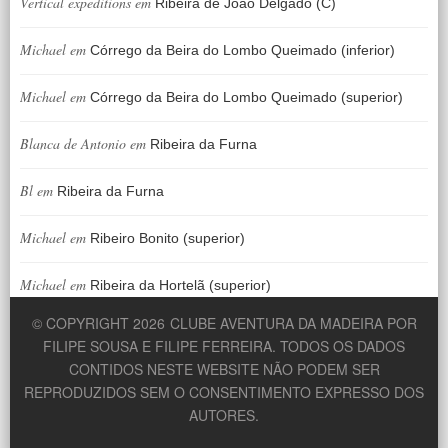
Vertical expeditions
em
Ribeira de João Delgado (C)
Michael
em
Córrego da Beira do Lombo Queimado (inferior)
Michael
em
Córrego da Beira do Lombo Queimado (superior)
Blanca de Antonio
em
Ribeira da Furna
Bl
em
Ribeira da Furna
Michael
em
Ribeiro Bonito (superior)
Michael
em
Ribeira da Hortelã (superior)
© COPYRIGHT 2026
CLUBE AVENTURA DA MADEIRA POR
FILIPE SOUSA E FILIPE FERREIRA. TODOS OS DADOS
CONTIDOS NESTE WEBSITE NÃO PODEM SER
REPRODUZIDOS SEM O CONSENTIMENTO EXPRESSO DOS
AUTORES.