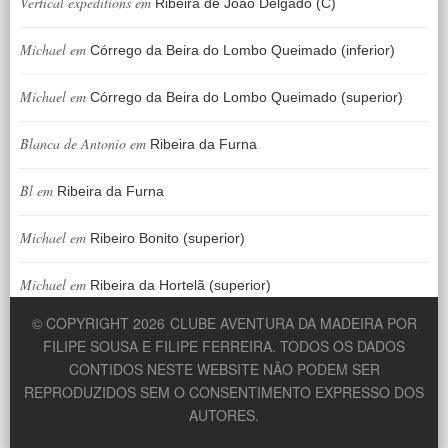
Vertical expeditions
em
Ribeira de João Delgado (C)
Michael
em
Córrego da Beira do Lombo Queimado (inferior)
Michael
em
Córrego da Beira do Lombo Queimado (superior)
Blanca de Antonio
em
Ribeira da Furna
Bl
em
Ribeira da Furna
Michael
em
Ribeiro Bonito (superior)
Michael
em
Ribeira da Hortelã (superior)
© COPYRIGHT 2026
CLUBE AVENTURA DA MADEIRA POR
FILIPE SOUSA E FILIPE FERREIRA. TODOS OS DADOS
CONTIDOS NESTE WEBSITE NÃO PODEM SER
REPRODUZIDOS SEM O CONSENTIMENTO EXPRESSO DOS
AUTORES.