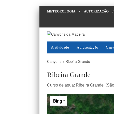
METEOROLOGIA
/
AUTORIZAÇÃO
/
A atividade
Apresentação
Cany
Canyons
>
Ribeira Grande
Ribeira Grande
Curso de água:
Ribeira Grande (São
Bing