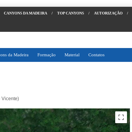
CANYONS DA MADEIRA
/
TOP CANYONS
/
AUTORIZAÇÃO
/
ons da Madeira
Formação
Material
Contatos
 Vicente)