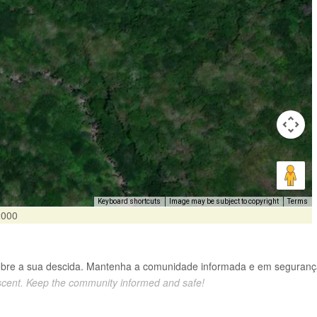
Keyboard shortcuts
Image may be subject to copyright
Terms
2000
obre a sua descida. Mantenha a comunidade informada e em seguranç
scent. Keep the community informed and safe!