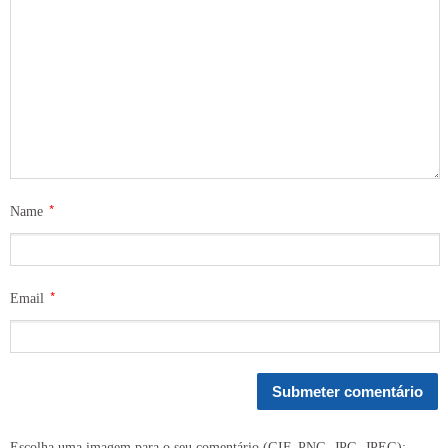
*
Name
*
Email
Escolha uma imagem para o seu comentário (GIF, PNG, JPG, JPEG):