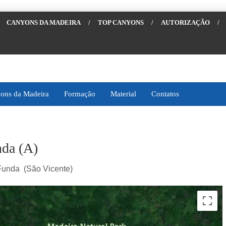
CANYONS DA MADEIRA
/
TOP CANYONS
/
AUTORIZAÇÃO
/
ons da Madeira
Formação
Material
Contatos
nda (A)
 Funda (São Vicente)