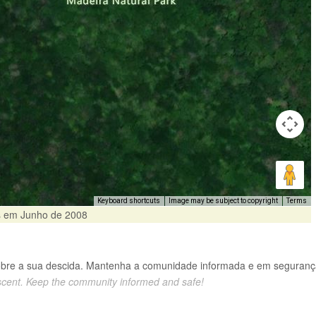
Keyboard shortcuts
Image may be subject to copyright
Terms
as em Junho de 2008
obre a sua descida. Mantenha a comunidade informada e em seguranç
scent. Keep the community informed and safe!