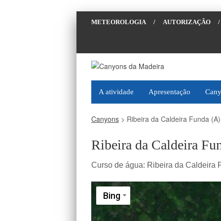
METEOROLOGIA
/
AUTORIZAÇÃO
/
A atividade
Apresentação
Cany
Canyons
>
Ribeira da Caldeira Funda (A)
Ribeira da Caldeira Fu
Curso de água:
Ribeira da Caldeira
Bing