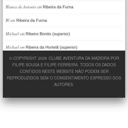
Blanca de Antonio
em
Ribeira da Furna
Bl
em
Ribeira da Furna
Michael
em
Ribeiro Bonito (superior)
Michael
em
Ribeira da Hortelã (superior)
© COPYRIGHT 2026
CLUBE AVENTURA DA MADEIRA POR
FILIPE SOUSA E FILIPE FERREIRA. TODOS OS DADOS
CONTIDOS NESTE WEBSITE NÃO PODEM SER
REPRODUZIDOS SEM O CONSENTIMENTO EXPRESSO DOS
AUTORES.