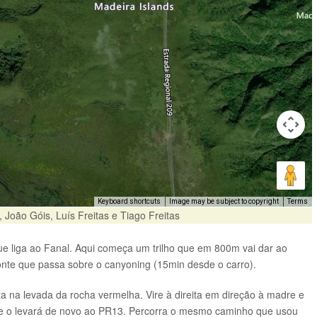
Keyboard shortcuts
Image may be subject to copyright
Terms
, João Góis, Luís Freitas e Tiago Freitas
e liga ao Fanal. Aqui começa um trilho que em 800m vai dar ao
onte que passa sobre o canyoning (15min desde o carro).
 na levada da rocha vermelha. Vire à direita em direção à madre e
 o levará de novo ao PR13. Percorra o mesmo caminho que usou