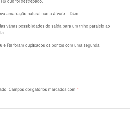
R6 que foi destrepado.
ova amarração natural numa árvore – D4m.
das várias possibilidades de saída para um trilho paralelo ao
ta.
6 e R8 foram duplicados os pontos com uma segunda
ado.
Campos obrigatórios marcados com
*