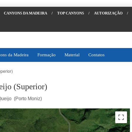
CANYONS DA MADEIRA
/
TOP CANYONS
/
AUTORIZAÇÃO
/
ons da Madeira
Formação
Material
Contatos
perior)
ijo (Superior)
ueijo (Porto Moniz)