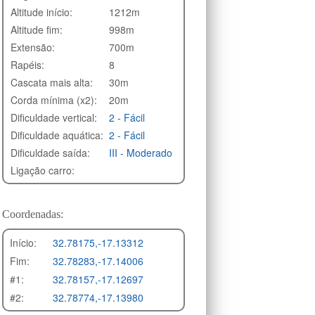
Altitude início:
1212m
Altitude fim:
998m
Extensão:
700m
Rapéis:
8
Cascata mais alta:
30m
Corda mínima (x2):
20m
Dificuldade vertical:
2 - Fácil
Dificuldade aquática:
2 - Fácil
Dificuldade saída:
III - Moderado
Ligação carro:
Coordenadas:
Início:
32.78175,-17.13312
Fim:
32.78283,-17.14006
#1:
32.78157,-17.12697
#2:
32.78774,-17.13980