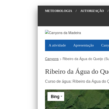
METEOROLOGIA
/
AUTORIZAÇÃO
/
A atividade
Apresentação
Cany
Canyons
>
Ribeiro da Água do Queijo (Su
Ribeiro da Água do Que
Curso de água:
Ribeiro da Água do Q
Bing